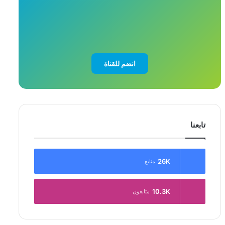
انضم للقناة
تابعنا
26K
متابع
10.3K
متابعون