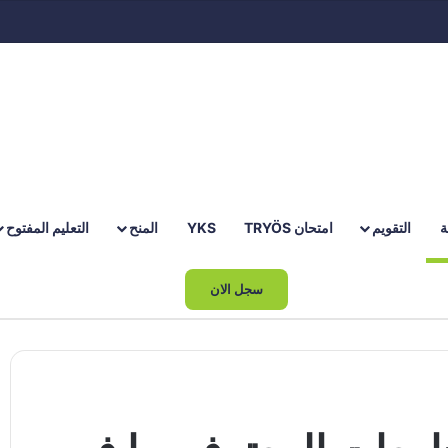
ة
التقويم
امتحان TRYÖS
YKS
المنح
التعليم المفتوح
بحث عن
سجل الان