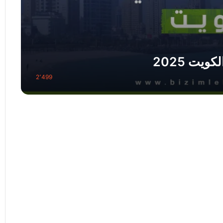
يت 2025
2٬499