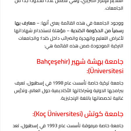
التقديم للإقرار الضريبي، وهي تتضمن عدداً محدوداً جداً من
الجامعات.
ووجود الجامعة في هذه القائمة يعني أنها: –
معترف بها
رسمياً من الحكومة الكندية
– مؤهلة لاستخدام شهاداتها
لأغراض التعليم والهجرة والضرائب داخل كندا؛ والجامعات
التركية الموجودة ضمن هذه القائمة هي:
جامعة بهشة شهير (Bahçeşehir
Üniversitesi):
جامعة تركية خاصة تأسست عام 1998 في إسطنبول، تعرف
ببرامجها الدولية وشراكاتها الأكاديمية حول العالم، وتدرّس
غالبية تخصصاتها باللغة الإنجليزية.
جامعة كوتش (Koç Üniversitesi):
جامعة خاصة مرموقة تأسست عام 1993 في إسطنبول، تعد