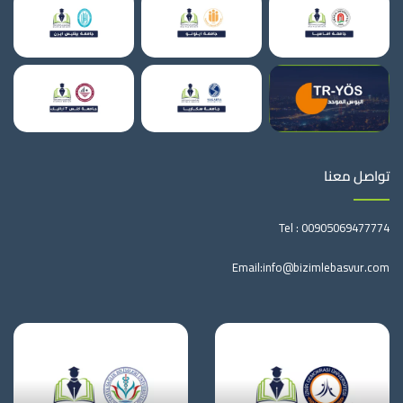
تواصل معنا
Tel :
00905069477774
Email:
info@bizimlebasvur.com