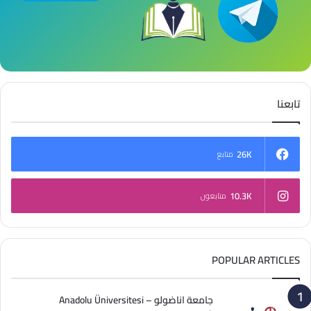
تابعنا
26K
متابع
10.3K
متابعون
POPULAR ARTICLES
جامعة اناضولو – Anadolu Üniversitesi