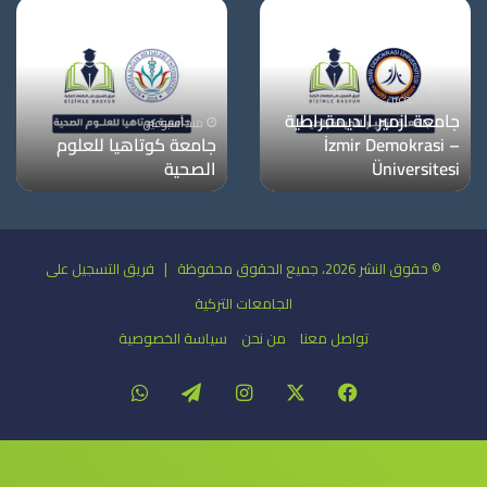
منذ أسبوعين
جامعة ازمير الديمقراطية
منذ أسبوعين
– İzmir Demokrasi
جامعة كوتاهيا للعلوم
Üniversitesi
الصحية
© حقوق النشر 2026، جميع الحقوق محفوظة | فريق التسجيل على
الجامعات التركية
تواصل معنا
من نحن
سياسة الخصوصية