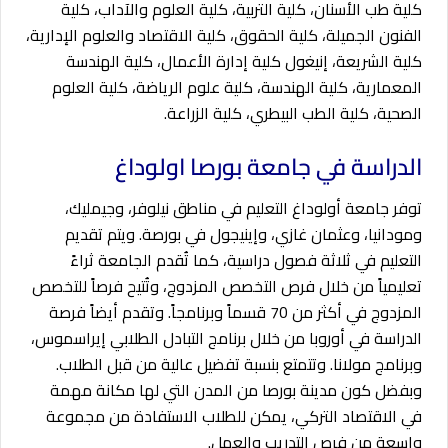
كلية طب الأسنان، كلية التربية، كلية العلوم والآداب، كلية
الفنون الجميلة، كلية الحقوق، كلية الاقتصاد والعلوم الإدارية،
كلية الشريعة، إنيغول كلية إدارة الأعمال، كلية الهندسة
المعمارية، كلية الهندسة، كلية علوم الرياضة، كلية العلوم
الصحية، كلية الطب البيطري، كلية الزراعة.
الدراسة في جامعة
بورصا اولوداغ
توفر جامعة أولوداغ التعليم في مناطق نيلوفر، وجيمليك،
ومودانيا، وعثمان غازي، وإينيجول في بورصة. ويتم تقديم
التعليم في ثلاثة فصول دراسية، كما تُقدم الجامعة ثراءً
تعليمياً من خلال فرص التخصص المزدوج، وتُتيح فرصاً للتخصص
المزدوج في أكثر من 70 قسماً وبرنامجاً. وتقدم أيضاً فرصة
الدراسة في أوروبا من خلال برنامج التبادل الطلابي إيراسموس،
وبرنامج مولانا.
وتتمتع بنسبة تفضيل عالية من قبل الطلاب.
وبفضل كون مدينة بورصا من المدن التي لها مكانة مهمة
في الاقتصاد التركي، يمكن للطلاب الاستفادة من مجموعة
واسعة من فرص التدريب والعمل.