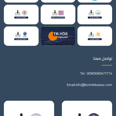
تواصل معنا
Tel :
00905069477774
Email:
info@bizimlebasvur.com