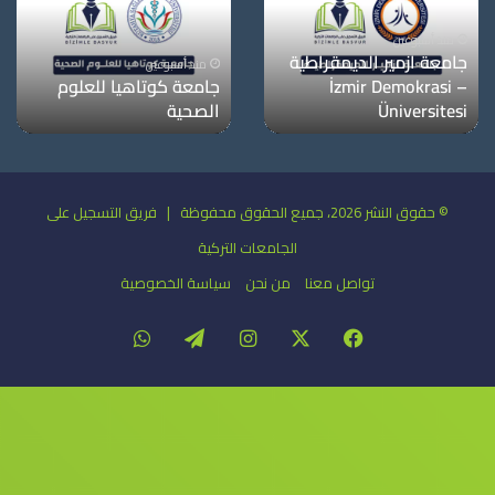
منذ أسبوعين
جامعة معمار سنان
منذ أسبوعين
للفنون الجميلة
جامعة دوكوز ايلول
© حقوق النشر 2026، جميع الحقوق محفوظة | فريق التسجيل على
الجامعات التركية
تواصل معنا
من نحن
سياسة الخصوصية