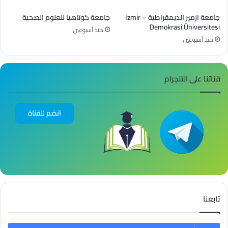
جامعة ازمير الديمقراطية – İzmir
جامعة كوتاهيا للعلوم الصحية
Demokrasi Üniversitesi
منذ أسبوعين
منذ أسبوعين
قناتنا على التلجرام
انضم للقناة
تابعنا