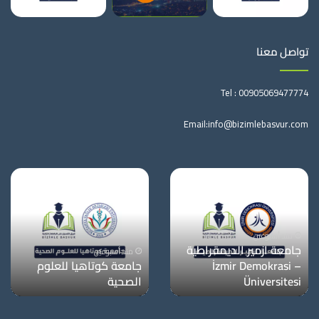
تواصل معنا
Tel :
00905069477774
Email:
info@bizimlebasvur.com
منذ أسبوعين
جامعة معمار سنان
منذ أسبوعين
للفنون الجميلة
جامعة دوكوز ايلول