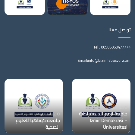
تواصل معنا
Tel :
00905069477774
Email:
info@bizimlebasvur.com
منذ أسبوعين
جامعة معمار سنان
منذ أسبوعين
للفنون الجميلة
جامعة دوكوز ايلول