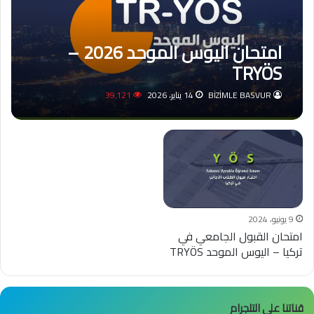
امتحان اليوس الموحد 2026 –
TRYÖS
BİZİMLE BASVUR
14 يناير، 2026
39٬121
9 يونيو، 2024
امتحان القبول الجامعي في
تركيا – اليوس الموحد TRYÖS
قناتنا على التلجرام