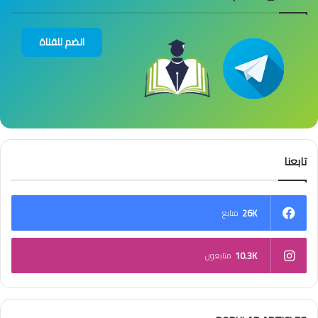
انضم للقناة
تابعنا
26K
متابع
10.3K
متابعون