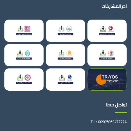
آخر المشاركات
تواصل معنا
Tel :
00905069477774