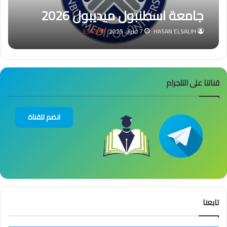
جامعة اسطنبول ميديبول 2026
HASAN ELSALIH
7 فبراير، 2025
3٬583
قناتنا على التلجرام
انضم للقناة
تابعنا