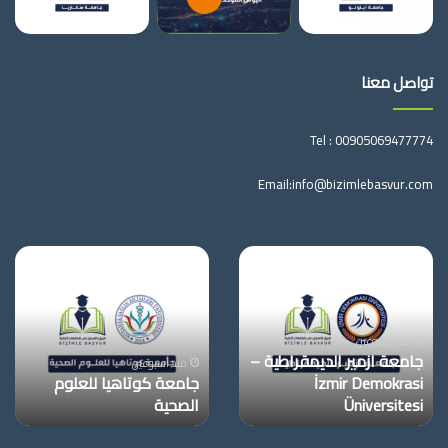
تواصل معنا
Tel :
00905069477774
Email:
info@bizimlebasvur.com
جامعة
جامعة
ازمير
كوتاهيا
الديمقراطية
للعلوم
–
الصحية
İzmir
منذ أسبوعين
جامعة ازمير الديمقراطية –
Demokrasi
منذ أسبوعين
İzmir Demokrasi
جامعة كوتاهيا للعلوم
Üniversitesi
Üniversitesi
الصحية