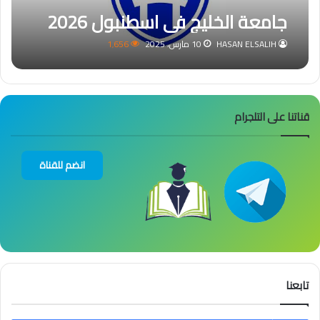
جامعة الخليج في اسطنبول 2026
HASAN ELSALIH
10 مارس، 2025
1٬656
قناتنا على التلجرام
انضم للقناة
تابعنا