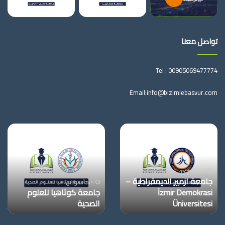
تواصل معنا
Tel :
00905069477774
Email:
info@bizimlebasvur.com
جامعة
جامعة
ازمير
كوتاهيا
الديمقراطية
للعلوم
–
الصحية
İzmir
منذ أسبوعين
جامعة ازمير الديمقراطية –
Demokrasi
منذ أسبوعين
İzmir Demokrasi
جامعة كوتاهيا للعلوم
Üniversitesi
Üniversitesi
الصحية