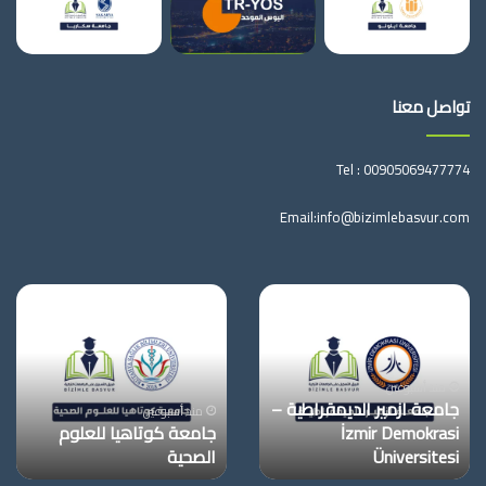
تواصل معنا
Tel :
00905069477774
Email:
info@bizimlebasvur.com
جامعة
جامعة
ازمير
كوتاهيا
الديمقراطية
للعلوم
–
الصحية
İzmir
منذ أسبوعين
جامعة ازمير الديمقراطية –
Demokrasi
منذ أسبوعين
İzmir Demokrasi
جامعة كوتاهيا للعلوم
Üniversitesi
Üniversitesi
الصحية