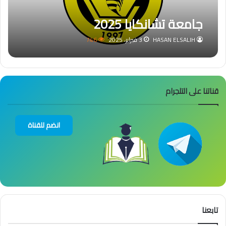
جامعة تشانكايا 2025
HASAN ELSALIH
3 فبراير، 2025
746
قناتنا على التلجرام
انضم للقناة
تابعنا