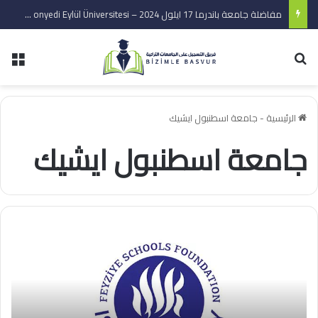
مفاضلة جامعة باندرما 17 ايلول 2024 – Bandırma onyedi Eylül Üniversitesi
بحث عن
الق
الرئيسية
-
جامعة اسطنبول ايشيك
جامعة اسطنبول ايشيك