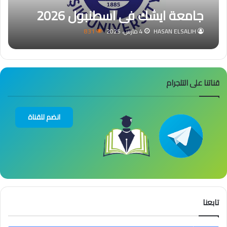
جامعة ايشك في اسطنبول 2026
HASAN ELSALIH
4 مارس، 2025
831
قناتنا على التلجرام
انضم للقناة
تابعنا