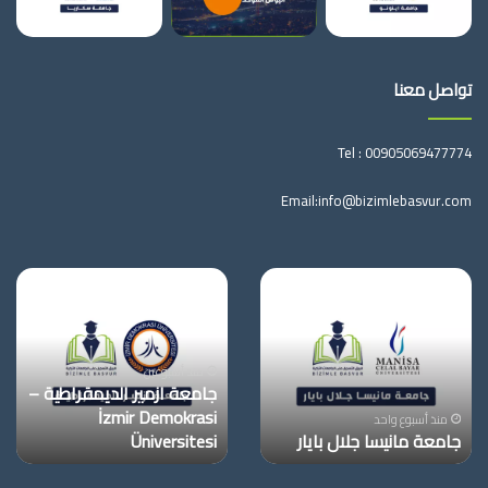
تواصل معنا
Tel :
00905069477774
Email:
info@bizimlebasvur.com
جامعة
جامعة
مانيسا
ازمير
جلال
الديمقراطية
بايار
–
İzmir
منذ أسبوعين
جامعة ازمير الديمقراطية –
Demokrasi
İzmir Demokrasi
Üniversitesi
منذ أسبوع واحد
جامعة مانيسا جلال بايار
Üniversitesi