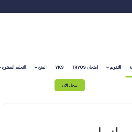
ة
التقويم
امتحان TRYÖS
YKS
المنح
التعليم المفتوح
بحث عن
سجل الان