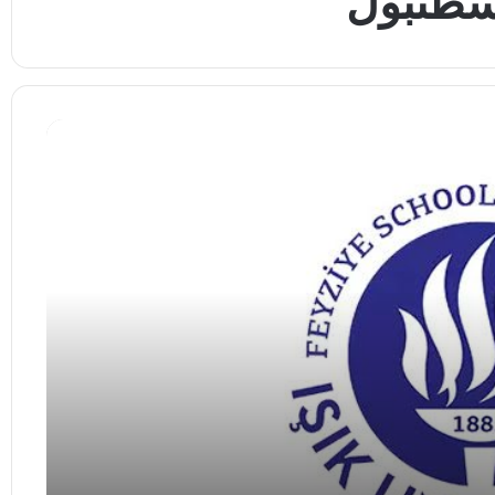
سطنبول