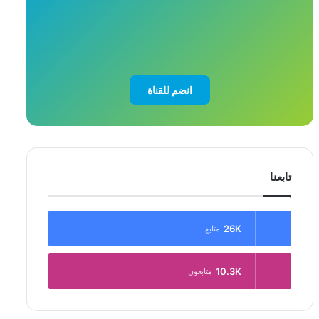
انضم للقناة
تابعنا
26K
متابع
10.3K
متابعون