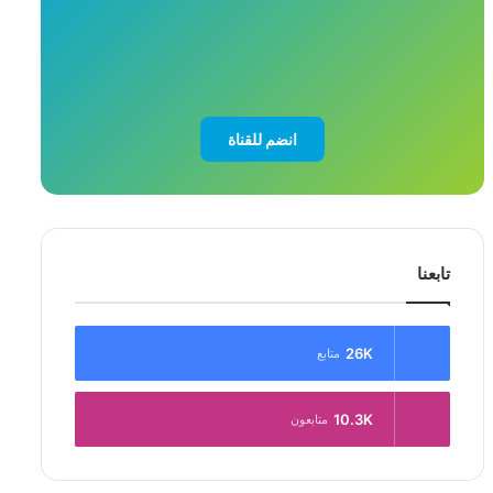
انضم للقناة
تابعنا
26K
متابع
10.3K
متابعون