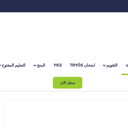
ة
التقويم
امتحان TRYÖS
YKS
المنح
التعليم المفتوح
بحث عن
سجل الان