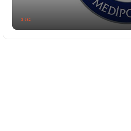
3٬582