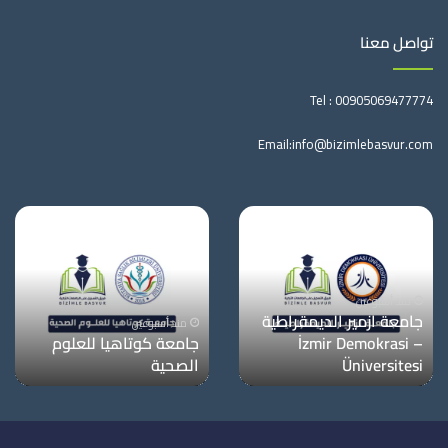
تواصل معنا
Tel :
00905069477774
Email:
info@bizimlebasvur.com
منذ أسبوعين
جامعة معمار سنان
منذ أسبوعين
للفنون الجميلة
جامعة دوكوز ايلول