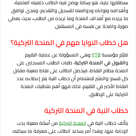
سنطلقها عليه، هو رسالة يوضح فيه الطالب خلفيته العلمية،
وأهدافه ونواياه ودوافعه للتسجيل والتقديم، ومدى توافق
ما يريده مع أهداف المنحة وما تريده من الطلاب، بحيث يعطي
صورة واضحة عن نفسه في المستقبل.
هل خطاب النوايا مهم في المنحة التركية؟
تقيّم مؤسسة
YTB
وهي المسؤولة عن عملية التقييم
و
القبول في المنحة التركية
، طلبات الطلاب المسجلين على
المنحة بنظام النقاط، فيحصل الطالب على نقاط معينة مقابل
كل قسم؛ والمثير للاهتمام أن خطاب النية يتم إعطاءه عدد
النقاط الأكبر في التقييم، لذلك فهو أهم متطلبات المنحة
التركية على الإطلاق.
خطاب النية في المنحة التركية
يتألف خطاب النية في
المنحة التركية
من أسئلة معينة يجب
الإجابة عنها، وهذا أمر يساعد الطالب على معرفة ما سيكتبه،