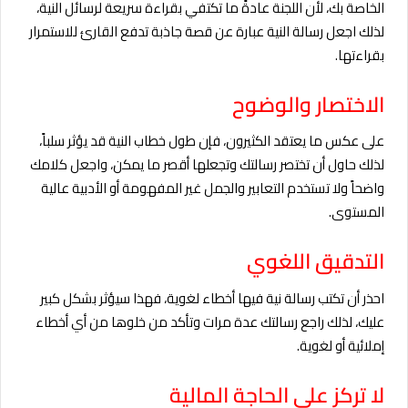
الخاصة بك، لأن اللجنة عادةً ما تكتفي بقراءة سريعة لرسائل النية،
لذلك اجعل رسالة النية عبارة عن قصة جاذبة تدفع القارئ للاستمرار
بقراءتها.
الاختصار والوضوح
على عكس ما يعتقد الكثيرون، فإن طول خطاب النية قد يؤثر سلباً،
لذلك حاول أن تختصر رسالتك وتجعلها أقصر ما يمكن، واجعل كلامك
واضحاً ولا تستخدم التعابير والجمل غير المفهومة أو الأدبية عالية
المستوى.
التدقيق اللغوي
احذر أن تكتب رسالة نية فيها أخطاء لغوية، فهذا سيؤثر بشكل كبير
عليك، لذلك راجع رسالتك عدة مرات وتأكد من خلوها من أي أخطاء
إملائية أو لغوية.
لا تركز على الحاجة المالية