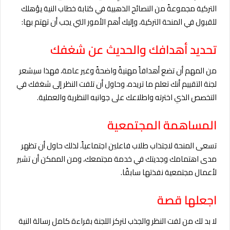
التركية مجموعةً من النصائح الذهبية في كتابة خطاب النية يؤهلك
للقبول في المنحة التركية، وإليك أهم الأمور التي يجب أن تهتم بها:
تحديد أهدافك والحديث عن شغفك
من المهم أن تضع أهدافاً مهنيةً واضحةً وغير عامة، فهذا سيشعر
لجنة التقييم أنك تعلم ما تريده، وحاول أن تلفت النظر إلى شغفك في
التخصص الذي اخترته واطلاعك على جوانبه النظرية والعملية.
المساهمة المجتمعية
تسعى المنحة لاجتذاب طلاب فاعلين اجتماعياً، لذلك حاول أن تظهر
مدى اهتمامك وجديتك في خدمة مجتمعك، ومن الممكن أن تشير
لأعمال مجتمعية نفذتها سابقًا.
اجعلها قصة
لا بد لك من لفت النظر والجذب لتركز اللجنة بقراءة كامل رسالة النية