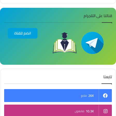
قناتنا على التلجرام
انضم للقناة
تابعنا
26K
متابع
10.3K
متابعون