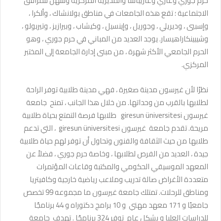
حرم جوري وغازي وغازيباشا والمديرية المركزية وسهل للمرافق
الاجتماعية ؛ تقع هذه الجامعات في مناطق بولانشاك ، وألكرا ،
وإسبيي ، وديريلي ، وجوريل ، وإينسيل ، وكيشاب ، وبيرازيز ، وتيربولو ،
وشيبينكاراهيسار. يوجد العديد من المباني في حرم جوري ، وهو
الحرم الجامعي الأكثر شهرة ، من مبنى إدارة الجامعة إلى المختبر
المركزي.
نظرًا لأن غيرسون مدينة صغيرة ، فهي مدينة طلابية توفر الراحة
لطلابها بالقرب من وحداتها. من خلال هذا الجانب ، تمنح جامعة
غيرسون giresun üniversitesi طلابها فرصة التمتع بحياة طلابية
مريحة. تقدم جامعة غيرسون giresun üniversitesi ، التي تدعم
طلابها من حيث الثقافة والفنون وتحاول أن توفر لهم حياة طلابية
جيدة ، العديد من الفرص لطلابها ، وخاصة حرم جوري ، فضلاً عن
المعهد الموسيقي الحكومي والمكتبة وقاعات المؤتمرات
متعددة الأغراض صالة تدريب وملاعب رياضية خارجية وكافيتريا
ومناطق للرحلات. تمتلك جامعة غيرسون ما مجموعه 99 تخصص
جامعيًا و 171 معهد مهني و 10 برامج دكتوراه و 44 برنامجًا
للدراسات العليا و بشكل عام توفر 324 برنامجًا . تهدف جامعة