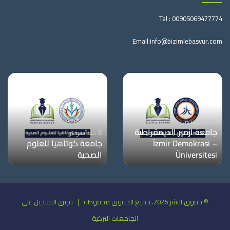
Tel :
00905069477774
Email:
info@bizimlebasvur.com
منذ أسبوعين
جامعة ازمير الديمقراطية
منذ أسبوعين
– İzmir Demokrasi
جامعة كوتاهيا للعلوم
Üniversitesi
الصحية
© حقوق النشر 2026، جميع الحقوق محفوظة | فريق التسجيل على
الجامعات التركية