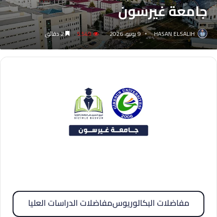
جامعة غيرسون
HASAN ELSALIH
9 يونيو، 2026
5٬549
2 دقائق
مفاضلات البكالوريوس
مفاضلات الدراسات العليا