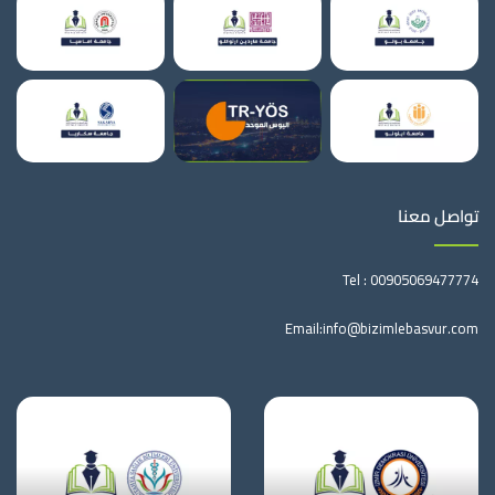
تواصل معنا
Tel :
00905069477774
Email:
info@bizimlebasvur.com