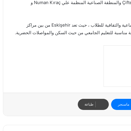
وحدات الحرم الجامعي من أقسام Bademlik و Meşelik و Çifteler والمنطقة الصناعية المنظمة علي Numan Kıraç و
تتمتع جامعة اسكي شهير عثمان غازي بالكثير من الفرص الاجتماعية والثقافية للطلاب ، حيث تعد Eskişehir من بين مراكز
ينة مناسبة للتعليم الجامعي من حيث السكن والمواصلات الحضرية.
ماسنجر
طباعة