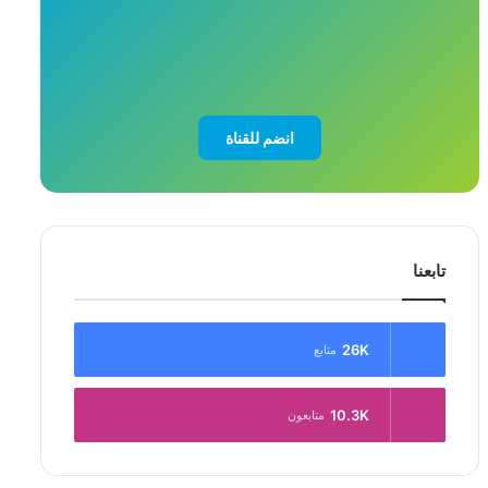
انضم للقناة
تابعنا
26K
متابع
10.3K
متابعون