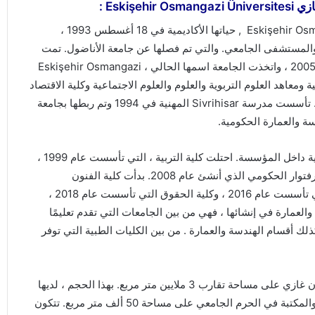
ازي
Eskişehir Osmangazi Üniversitesi
:
بدأت جامعة أسكي شهير عثمان غازي Eskişehir Osmangazi Üniversitesi , حياتها الأكاديمية في 18 أغسطس 1993 ،
ب والمستشفى الجامعي. والتي تم فصلها عن جامعة الأناضول. تمت
إضافة عبارة Eskişehir إلى اسم جامعة Osmangazi في عام 2005 ، واتخذت الجامعة اسمها الحالي ، Eskişehir Osmangazi
لمهنية ومعاهد العلوم التربوية والعلوم والعلوم الاجتماعية وكلية الاقتصاد
والعلوم الإدارية أول الوحدات التي بدأت العمل داخل المؤسسة. تأسست مدرسة Sivrihisar المهنية في 1994 وتم ربطها بجامعة
في عام 1995 ، بدأت كلية الزراعة وكلية اللاهوت حياتها التعليمية داخل المؤسسة. احتلت كلية التربية ، التي تأسست عام 1999 ،
مكانها بين الوحدات الجامعية لكلية طب الأسنان ومعهد الكونسرفتوار الحكومي الذي أنشئ عام 2008. بدأت كلية الفنون
والتصميم ، التي تأسست عام 2009 . وكلية العلوم الصحية التي تأسست عام 2016 ، وكلية الحقوق التي تأسست عام 2018 ،
العمارة في إنشائها ، فهي من بين الجامعات التي تقدم تعليمًا
كذلك أقسام الهندسة والعمارة . من بين الكليات الطبية التي توفر
يقع الحرم الجامعي الذي تأسست فيه جامعة اسكي شهير عثمان غازي على مساحة تقارب 3 ملايين متر مربع. بهذا الحجم ، لديها
واحد من أكبر الجامعات في تركيا. تم إنشاء المرفق الاجتماعي والمكتبة في الحرم الجامعي على مساحة 50 ألف متر مربع. تتكون