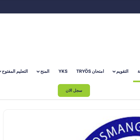
ة
التقويم
امتحان TRYÖS
YKS
المنح
التعليم المفتوح
بحث عن
سجل الان