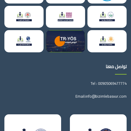
تواصل معنا
Tel :
00905069477774
Email:
info@bizimlebasvur.com
جامعة
جامعة
ازمير
كوتاهيا
الديمقراطية
للعلوم