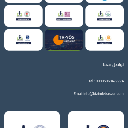
تواصل معنا
Tel :
00905069477774
Email:
info@bizimlebasvur.com