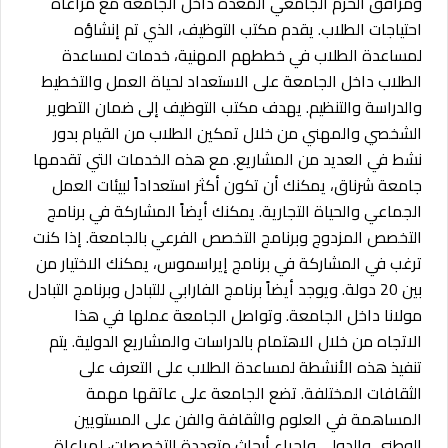
ومرافق الحرم الجامعي المعدة داخل الجامعة مع مراعاة
احتياجات الطلاب. يقدم مكتب التوظيف، الذي تم إنشاؤه
لمساعدة الطلاب في خططهم المهنية، خدمات لمساعدة
الطلاب داخل الجامعة على الاستعداد لحياة العمل والتخطيط
والدراسة والتنظيم. يهدف مكتب التوظيف إلى ضمان التطوير
الشخصي والمهني من خلال تمكين الطلاب من القيام بدور
نشط في العديد من المشاريع. مع هذه الخدمات التي تقدمها
جامعة شرناق، يمكنك أن تكون أكثر استعداداً لبيئات العمل
الجماعي والحياة التجارية. يمكنك أيضاً المشاركة في برنامج
التخصص المزدوج وبرنامج التخصص الفرعي بالجامعة. إذا كنت
ترغب في المشاركة في برنامج إيراسموس، يمكنك الاختيار من
بين 20 دولة. ويوجد أيضاً برنامج الفارابي للتبادل وبرنامج التبادل
مولانا داخل الجامعة. وتواصل الجامعة عملها في هذا
الاتجاه من خلال الاهتمام بالدراسات والمشاريع الدولية. يتم
تنفيذ هذه الأنشطة لمساعدة الطلاب على التعرف على
الثقافات المختلفة. تضع الجامعة على عاتقها مهمة
ا
لمساهمة في العلوم والثقافة والفن على المستويين
الوطني والدولي وإجراء أبحاث متعددة التخصصات، لمراعاة