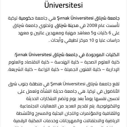
Üniversitesi
جامعة شرناق Şırnak Üniversitesi
هي جامعة
حكومية
تركية
تأسست عام 2008 في
مدينة شرناق
. وتحتوي جامعة شرناق
على 6 كليات و5 معاهد مهنية ومعهدين عاليين و معهد
دراسات عليا و 10 مركز تطبيقي وأبحاث .
الكليات الموجودة في جامعة شرناق Şırnak Üniversitesi
:
كلية العلوم الصحية – كلية الهندسة – كلية الاقتصاد والعلوم
الإدارية – كلية الفنون الجميلة – كلية الزراعة – كلية الشريعة.
تقع جامعة شرناق Şırnak Üniversitesi في منطقة جنوب شرق
الأناضول في تركيا. هي جامعة حديثة النشأة وتعمل على
تحسين نفسها يوماً بعد يوم وتضم الابتكارات الحديثة
والتكنولوجية. يتم تقديم العديد من الفعاليات الاجتماعية
والثقافية والمؤتمرات واللجان البحثية والمسرح والأنشطة
الرياضية والاحتفالات والمهرجانات وخدمات المكتبة الرقمية