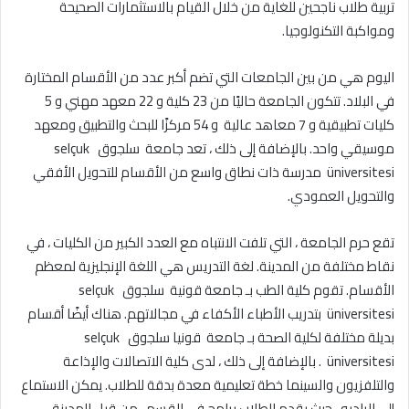
تربية طلاب ناجحين للغاية من خلال القيام بالاستثمارات الصحيحة
ومواكبة التكنولوجيا.
اليوم هي من بين الجامعات التي تضم أكبر عدد من الأقسام المختارة
في البلاد. تتكون الجامعة حاليًا من 23 كلية و 22 معهد مهني و 5
كليات تطبيقية و 7 معاهد عالية و 54 مركزًا للبحث والتطبيق ومعهد
موسيقي واحد. بالإضافة إلى ذلك ، تعد جامعة سلجوق selçuk
üniversitesi مدرسة ذات نطاق واسع من الأقسام للتحويل الأفقي
والتحويل العمودي.
تقع حرم الجامعة ، التي تلفت الانتباه مع العدد الكبير من الكليات ، في
نقاط مختلفة من المدينة. لغة التدريس هي اللغة الإنجليزية لمعظم
الأقسام. تقوم كلية الطب بـ جامعة قونية سلجوق selçuk
üniversitesi بتدريب الأطباء الأكفاء في مجالاتهم. هناك أيضًا أقسام
بديلة مختلفة لكلية الصحة بـ جامعة قونيا سلجوق selçuk
üniversitesi . بالإضافة إلى ذلك ، لدى كلية الاتصالات والإذاعة
والتلفزيون والسينما خطة تعليمية معدة بدقة للطلاب. يمكن الاستماع
إلى الراديو ، حيث يقدم الطلاب برامج في القسم ، من قبل المدينة