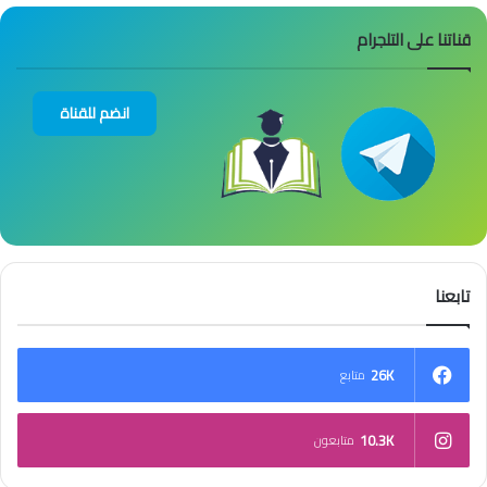
قناتنا على التلجرام
انضم للقناة
تابعنا
26K
متابع
10.3K
متابعون