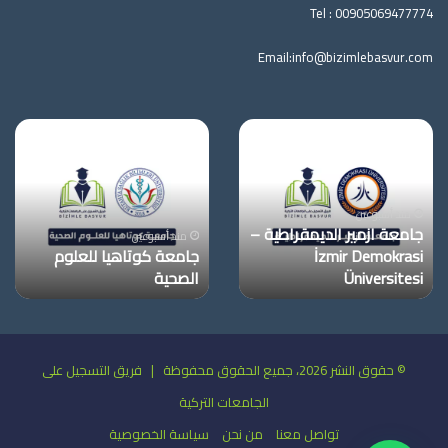
Tel :
00905069477774
Email:
info@bizimlebasvur.com
جامعة
جامعة
ازمير
كوتاهيا
الديمقراطية
للعلوم
–
الصحية
İzmir
منذ أسبوعين
جامعة ازمير الديمقراطية –
Demokrasi
منذ أسبوعين
İzmir Demokrasi
جامعة كوتاهيا للعلوم
Üniversitesi
Üniversitesi
الصحية
© حقوق النشر 2026، جميع الحقوق محفوظة | فريق التسجيل على
الجامعات التركية
تواصل معنا
من نحن
سياسة الخصوصية