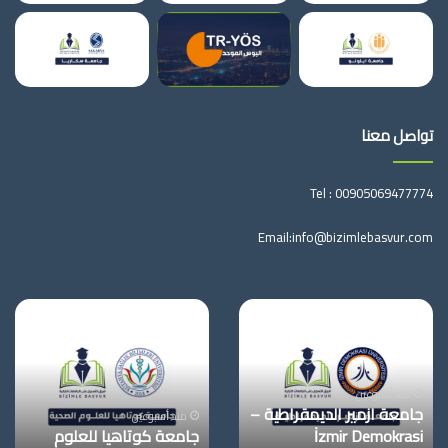
تواصل معنا
Tel :
00905069477774
Email:
info@bizimlebasvur.com
جامعة
جامعة
ازمير
كوتاهيا
الديمقراطية
للعلوم
–
الصحية
İzmir
منذ أسبوعين
جامعة ازمير الديمقراطية –
Demokrasi
منذ أسبوعين
İzmir Demokrasi
جامعة كوتاهيا للعلوم
Üniversitesi