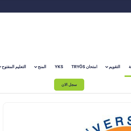
ة
التقويم
امتحان TRYÖS
YKS
المنح
التعليم المفتوح
بحث عن
سجل الان