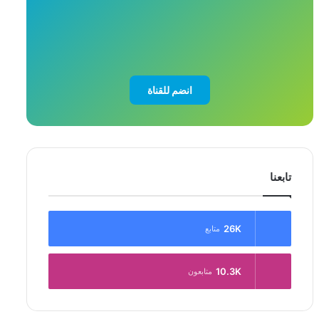
انضم للقناة
تابعنا
26K
متابع
10.3K
متابعون