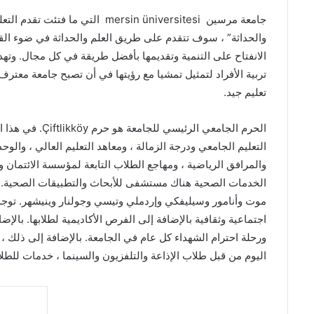
والحداثة” ، سوف تتقدم على طريق العلم والحداثة في ضوء القيم ا
الانفتاح على التنمية وتقديمها بأفضل طريقة في كل مجال. وتهدف
تربية الأفراد لتمثيل تمشيا مع رؤيتها في أن تصبح جامعة معترف بها
تعليم جيد.
الحرم الجامعي ال
التعليم الجامعي ودرجة الزمالة ، ومعاهد التعليم العالي ، والوحد
والمرافق الرياضية ، ومهاجع الطلاب التابعة لمؤسسة الائتما
الخدمات الصحية هناك مستشفى للأبحاث والتطبيقات الصحية. ب
موت وأنامور وسيليفكي وإردملي وتيسي وجولنار وينيشهر. توجد ا
اجتماعية وثقافية بالإضافة إلى الفرص الأكاديمية لطلابها. بالإ
اليوم من قبل طلاب الإذاعة والتلفزيون والسينما ، خدمات للطل