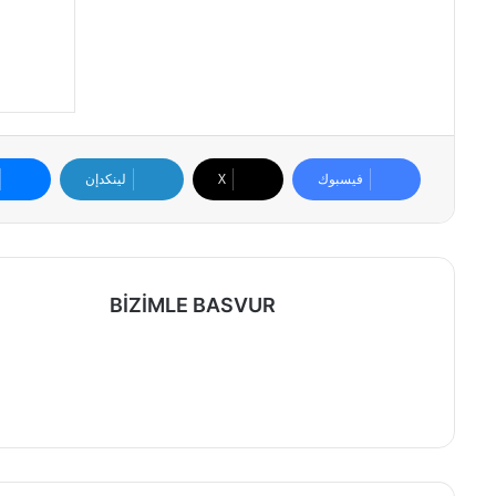
فيسبوك
X
لينكدإن
BİZİMLE BASVUR
موقع
الويب