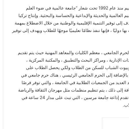
جامعة مرسين mersin üniversitesi التي ما فتئت تقدم التعليم منذ عام 1992 تحت شعار “جامعة عالمية في ضوء العلم
لعالمية والحديثة والإبداعية والحساسة والبحثية. وإنتاج تركيا
 إلى توفير التنمية الإقليمية والوطنية من خلال الاضطلاع بمهمة
 دوليًا ، فإنها تنفذ نظامًا تعليميًا موجهًا للطلاب ويهدف إلى توفير
رئيسي للجامعة هو حرم Çiftlikköy. في هذا الحرم الجامعي ، معظم الكليات والمعاهد المهنية حيث يتم تقديم
ات الإدارية ، ومراكز البحث والتطبيق ، والمكتبة المركزية ،
ن وبيوت الشباب للسكن من الطلاب ولكي يحصل الطلاب على
الإضافة إلى الحرم الجامعي الرئيسي ، هناك حرم جامعي في
لعديد من الجمعيات الطلابية في الجامعة ، والتي توفر فرصًا
ضافة إلى ذلك ، يتم تنظيم منظمات مثل مهرجان الثقافة والرياضة
ورحلة احترام الشهداء كل عام في الجامعة. بالإضافة إلى ذلك ، تقدم إذاعة جامعة مرسين ، التي تبث على مدار 24 ساعة في
اب.