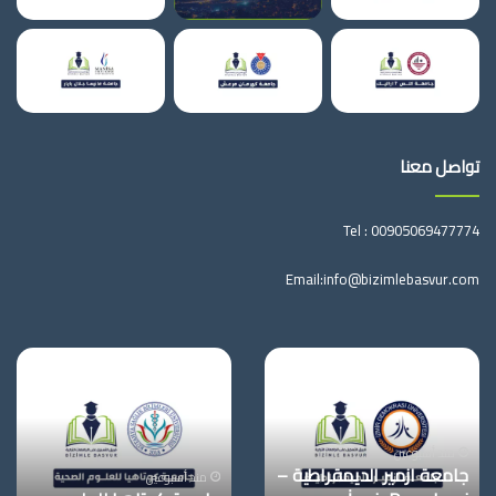
تواصل معنا
Tel :
00905069477774
Email:
info@bizimlebasvur.com
جامعة
جامعة
ازمير
كوتاهيا
الديمقراطية
للعلوم
–
الصحية
İzmir
منذ أسبوعين
جامعة ازمير الديمقراطية –
Demokrasi
منذ أسبوعين