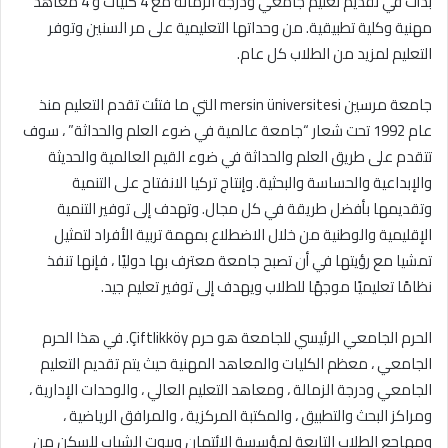
بدأت في تقديم تعليم جامعي ودرجة الزمالة مع 4 كليات و 4 معاهد
مهنية وكلية تطبيقية. من وحداتها التعليمية على مر السنين وتوفر
التعليم لمزيد من الطلاب كل عام.
جامعة مرسين mersin üniversitesi التي ما فتئت تقدم التعليم منذ
عام 1992 تحت شعار “جامعة عالمية في ضوء العلم والحداثة” ، سوف
تتقدم على طريق العلم والحداثة في ضوء القيم العالمية والحديثة
والإبداعية والحساسة والبحثية. وإنتاج تركيا الانفتاح على التنمية
وتقديمها بأفضل طريقة في كل مجال. وتهدف إلى توفير التنمية
الإقليمية والوطنية من خلال الاضطلاع بمهمة تربية الأفراد لتمثيل
تمشيا مع رؤيتها في أن تصبح جامعة معترف بها دوليًا ، فإنها تنفذ
نظامًا تعليميًا موجهًا للطلاب ويهدف إلى توفير تعليم جيد.
الحرم الجامعي الرئيسي للجامعة هو حرم Çiftlikköy. في هذا الحرم
الجامعي ، معظم الكليات والمعاهد المهنية حيث يتم تقديم التعليم
الجامعي ودرجة الزمالة ، ومعاهد التعليم العالي ، والوحدات الإدارية ،
ومراكز البحث والتطبيق ، والمكتبة المركزية ، والمرافق الرياضية ،
ومهاجع الطلاب التابعة لمؤسسة الائتمان وبيوت الشباب للسكن من