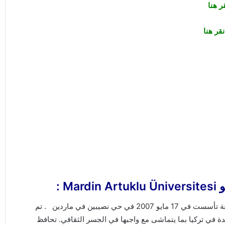
قر هنا
نقر هنا
M :
جامعة ماردين أرتوكلو mardin artuklu üniversitesi هي جامعة تأسست في 17 مايو 2007 في حي نصيبين في ماردين . تم
دة في تركيا بما يتماشى مع واجبها في الجسر الثقافي. تحافظ