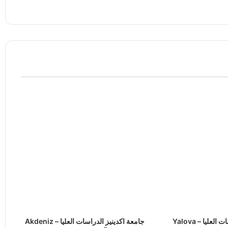
جامعة يالوفا الدراسات العليا – Yalova
جامعة اكدينيز الدراسات العليا – Akdeniz