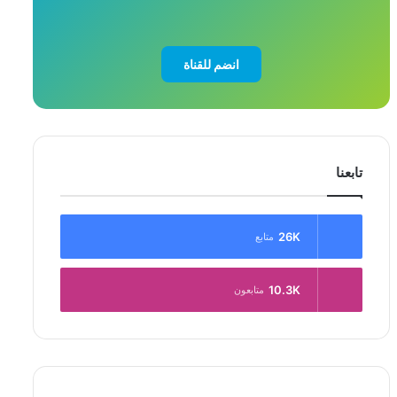
انضم للقناة
تابعنا
26K
متابع
10.3K
متابعون