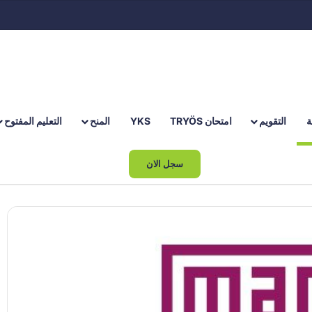
ة
التقويم
امتحان TRYÖS
YKS
المنح
التعليم المفتوح
بحث عن
سجل الان