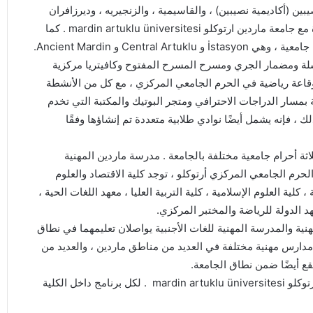
بين (أكاديمية نصيبين) ، والقاسيمية ، والزنجيريه ، وديرزافران
وغيرها من المدارس العظيمة لسنوات عديدة ، على هذه الميزة مع جامعة ماردين ارتوكلو mardin artuklu üniversitesi . كما
أنها من بين أحدث الجامعات في تركيا. يوجد بالجامعة ثلاثة أحرم جامعية ، وهي İstasyon و Central Artuklu و Ancient Mardin.
سلة ومضمار الجري ومسرح المسرح المفتوح وكافيتريا مركزية
ز ثقافي وقاعة رياضية في الحرم الجامعي المركزي ، مع كل من الأنشطة
ية بمسار الدراجات الاحترافي ومتجر البوتيك والمكتبة التي تخدم
 ، فإنه يشمل أيضًا نوادي طلابية متعددة تم إنشاؤها وفقًا
اثة أحرام جامعية مختلفة بالجامعة . مدرسة ماردين المهنية
رم الجامعي المركزي أرتوكلو ، توجد كلية الاقتصاد والعلوم
، كلية العلوم الإسلامية ، كلية التربية العليا ، معهد اللغات الحية ،
د الدولة للرياضة والمختبر المركزي.
مهنية والمدرسة المهنية للغات الأجنبية يواصلان تعليمهما في نطاق
ك مدارس مهنية مختلفة في العديد من مناطق ماردين ، والعديد من
ع أيضًا ضمن نطاق الجامعة.
هناك 10 كليات تقدم تعليمًا لمدة 4 سنوات في جامعة ماردين ارتوكلو mardin artuklu üniversitesi . لكل برنامج داخل الكلية