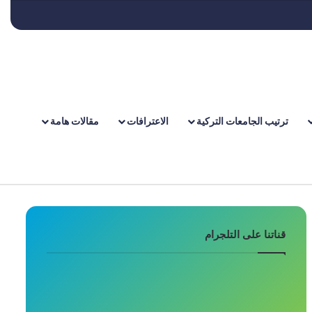
X
فيسبوك
انستقرام
تيلقرام
واتسا
ترتيب الجامعات التركية
الاعترافات
مقالات هامة
قناتنا على التلجرام