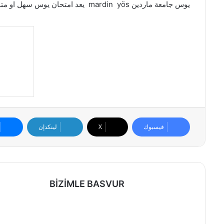
يوس جامعة ماردين mardin yös يعد امتحان يوس سهل او متوسط الصعوبة نسبة الى امتحانات الجامعات الأخرى.
فيسبوك
X
لينكدإن
BİZİMLE BASVUR
موق
ع