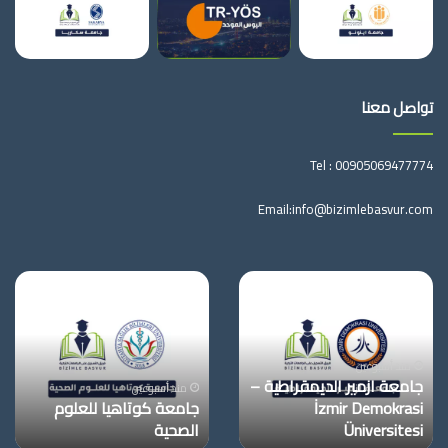
تواصل معنا
Tel :
00905069477774
Email:
info@bizimlebasvur.com
جامعة
جامعة
ازمير
كوتاهيا
الديمقراطية
للعلوم
–
الصحية
İzmir
منذ أسبوعين
جامعة ازمير الديمقراطية –
Demokrasi
منذ أسبوعين
İzmir Demokrasi
جامعة كوتاهيا للعلوم
Üniversitesi
Üniversitesi
الصحية