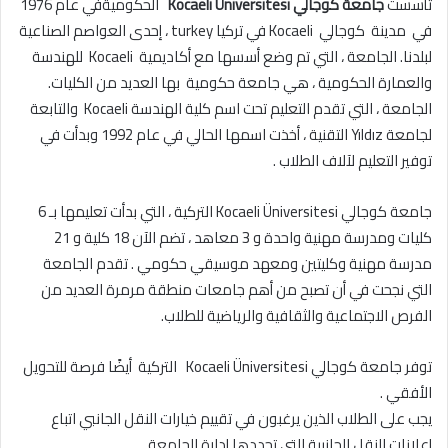
تأسست
جامعة كوجالي Kocaeli Üniversitesi
الحكوميةفي عام 1976
في مدينة كوجالي Kocaeli في تركيا turkey ، إحدى العواصم الصناعية
لبلدنا. الجامعة ، التي تم وضع أسسها مع أكاديمية Kocaeli للهندسة
والعمارة الحكومية ، هي جامعة حكومية بها العديد من الكليات.
الجامعة ، التي تقدم التعليم تحت اسم كلية الهندسة Kocaeli والتابعة
لجامعة Yıldız التقنية ، أخذت اسمها الحالي في عام 1992 وبدأت في
توفير التعليم لآلاف الطلاب .
جامعة كوجالي Kocaeli Üniversitesi التركية ، التي بدأت تعليمها بـ 6
كليات ومدرسة مهنية واحدة و 3 معاهد ، تضم الآن 18 كلية و 21
مدرسة مهنية وكليتين ومعهد موسيقي حكومي . تقدم الجامعة
التي نجحت في أن تصبح من أهم جامعات منطقة مرمرة العديد من
الفرص الاجتماعية والثقافية والرياضية للطلاب.
توفر جامعة كوجالي Kocaeli Üniversitesi التركية أيضًا فرصة للتحويل
الأفقي .
يجب على الطلاب الذين يرغبون في تقييم خيارات النقل الجانبي اتباع
إعلانات النقل الجانبية التي تحددها إدارة الجامعة.