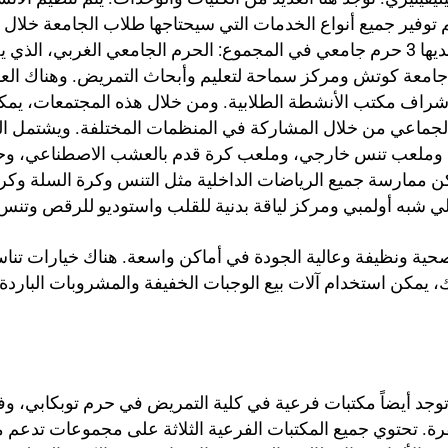
تم توفير جميع أنواع الخدمات التي سيحتاجها طلاب الجامعة خلا
المهاجع والخدمات الصحية. وبصرف النظر عن هذا، لديها 3 حرم جامعي في المجموع: الحرم 
معة كوتش ومركز سماحة لتعليم وأبحاث التمريض. وهناك العديد
شراف مكتب الأنشطة الطلابية. ومن خلال هذه المجتمعات، يمك
مل الجماعي من خلال المشاركة في المنظمات المختلفة. ويشتمل 
لية متعددة الأغراض تتسع لـ 2000 متفرج، وملعب تنس خارجي، وملعب كرة قدم بالعشب الا
4 م بالإضافة إلى ذلك، يمكن ممارسة جميع الرياضات الداخلية مثل التنس وكرة ا
 شبه أولمبي ومركز لياقة بدنية للقلب واستوديو للرقص وتنس 
حية ونظيفة وعالية الجودة في أماكن واسعة. هناك خيارات تناس
، يمكن استخدام آلات بيع الوجبات الخفيفة والمشروبات البارد
توجد أيضاً مكتبات فرعية في كلية التمريض في حرم توبكابي، و
ة. تحتوي جميع المكتبات الفرعية الثلاثة على مجموعات تدعم 