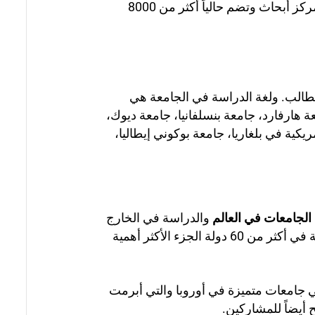
حياتها التعليمية مع 7 كليات و4 معاهد دراسات عليا ومستشفى جامعي و19 مركز أبحاث وتضم حالياً أكثر من 8000
الطالب. ولغة الدراسة في الجامعة هي
: جامعة هارفارد، جامعة بنسلفانيا، جامعة ديوك،
 جامعة موسكوفا الحكومية كندا – العلاقات الدولية (MGIMO)، الجامعة الأمريكية في بلغاريا، جامعة بوكوني إيطاليا،
لجامعات في العالم
والدراسة في الخارج
لمدة فصل دراسي أو عام، وذلك بفضل العلاقات الدولية للجامعة. تعد البرامج التي يتم تنفيذها في أكثر من 290 جامعة في أكثر من 60 دولة الجزء الأكثر أهمية
 جامعات متميزة في أوروبا والتي أبرمت
 أيضاً للمشاركين.