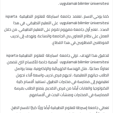
uygulamalı bilimler üniversitesi .
كما يوحي الاسم ، تعتمد جامعة اسبارطة للعلوم التطبيقية isparta
uygulamalı bilimler üniversitesi على التعليم التطبيقي. في هذا
الصدد ، تعتبر أول جامعة مفهوم تقوم على التعليم التطبيقي. من خلال
العمل على نظام التعاون بين الجامعة والصناعة. وتهدف إلى تدريب
الموظفين المطلوبين في هذا القطاع.
لتحقيق هذا الهدف ، تولي جامعة اسبارطة للعلوم التطبيقية isparta
uygulamalı bilimler üniversitesi أهمية خاصة للأقسام التي تتضمن
تعاونًا صناعيًا ، مثل الهندسة الكهربائية والإلكترونية. بينما يواصل
الطلاب حياتهم التعليمية ، لديهم فرص تدريب واسعة أثناء تحويل
تعليمهم إلى ممارسة في مختبرات التطبيق. تستفيد أقسام كلية
التكنولوجيا والغابات أيضًا من فرص التقديم. يتمتع الطلاب بفرصة
الممارسة في المختبرات ومنشآت البحث في أقسامهم.
تعطي جامعة إسبرطة للعلوم التطبيقية أيضًا وزنًا كبيرًا لقسم الطبخ.