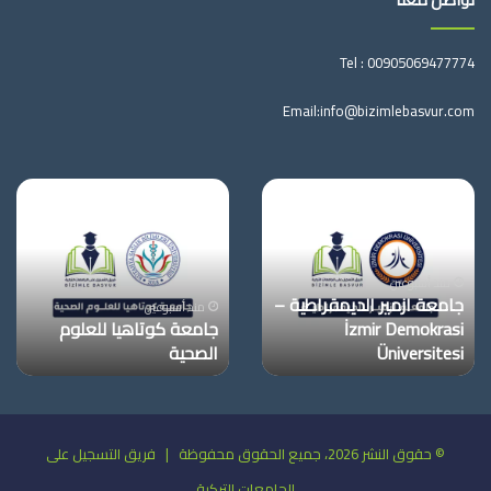
Tel :
00905069477774
Email:
info@bizimlebasvur.com
جامعة
جامعة
ازمير
كوتاهيا
الديمقراطية
للعلوم
–
الصحية
İzmir
منذ أسبوعين
جامعة ازمير الديمقراطية –
Demokrasi
منذ أسبوعين
İzmir Demokrasi
جامعة كوتاهيا للعلوم
Üniversitesi
Üniversitesi
الصحية
© حقوق النشر 2026، جميع الحقوق محفوظة | فريق التسجيل على
الجامعات التركية