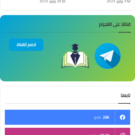
3 يوليو، 2023
20 يونيو، 2023
قناتنا على التلجرام
انضم للقناة
تابعنا
26K
متابع