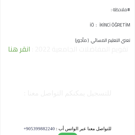
#ملاحظة :
İÖ : İKİNCİ ÖĞRETİM
تعني التعليم المسائي ( مأجور)
تقويم المفاضلات الجامعية 2022 :
انقر هنا
للتسجيل يمكنكم التواصل معنا :
للتواصل معنا عبر الواتس أب :
905399882240+