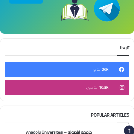
تابعنا
26K
متابع
10.3K
متابعون
POPULAR ARTICLES
جامعة اناضولو – Anadolu Üniversitesi