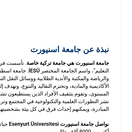
نبذة عن جامعة اسنيورت
جامعة اسنيورت هي جامعة تركية خاصة
التعليم”، واسم الجامعة المختصر
İESÜ
. جامعة اسطنب
والرياضة والمكتبة والأندية الطلابية ووسائل النقل 
الأكاديمية والمادية، وتحترم التقاليد والتنوع، وته
المستوى، وتقوم بتثقيف الأفراد الذين يستطيعون تشك
نشر التطورات العلمية والتكنولوجية في المجتمع وترب
المبادرة، ويمكنهم إحداث فرق في كل بيئة بشخصيتهم 
ت
واصل جامعة اسنيورت Esenyurt Üniversitesi
أكثر من 8000 آلاف طالب.