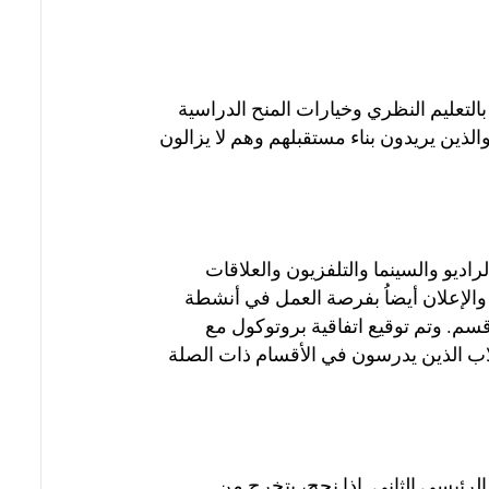
 بالتعليم النظري وخيارات المنح الدراسية
الذين يريدون بناء مستقبلهم وهم لا يزالون
راديو والسينما والتلفزيون والعلاقات
والإعلان أيضاُ بفرصة العمل في أنشطة
بما يتماشى مع احتياجات كل قسم. وتم توقيع اتفاقية بروتوكول مع
اب الذين يدرسون في الأقسام ذات الصلة
 التقدم لبرنامج الدبلوم الرئيسي الثاني. إذا نجح، يتخرج من