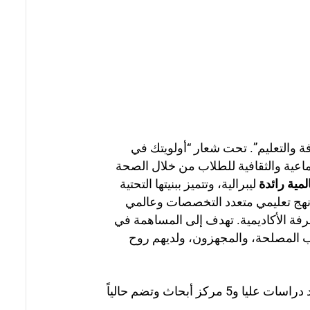
 يشيل كوي للثقافة والتعليم”. تحت شعار “أولويتك في
ماعية والثقافية للطلاب من خلال الصحة
مية رائدة
ليبرالية، وتتميز ببنيتها التحتية
ل نهج تعليمي متعدد التخصصات وعالمي
رفة الأكاديمية. تهدف إلى المساهمة في
حاب المصلحة، والمجهزون، ولديهم روح
حياتها التعليمية مع 4 كليات و2 معاهد عالية و2 معاهد مهنية و1 معاهد دراسات عليا و5 مركز أبحاث وتضم حالياً