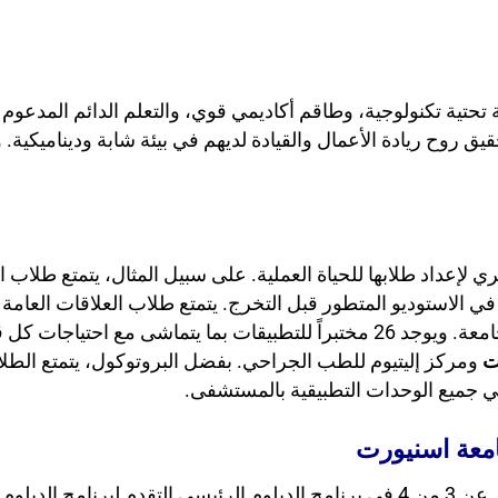
نية تحتية تكنولوجية، وطاقم أكاديمي قوي، والتعلم الدائم المدعوم
ق روح ريادة الأعمال والقيادة لديهم في بيئة شابة وديناميكية. و
ي لإعداد طلابها للحياة العملية. على سبيل المثال، يتمتع طلاب ال
 الاستوديو المتطور قبل التخرج. يتمتع طلاب العلاقات العامة 
العلاقات العامة “كطلاب في الخدمة” ضمن نطاق الجامعة. ويوجد 26 مختبراً للتطبيقات 
ت
ومركز إليتيوم للطب الجراحي. بفضل البروتوكول، يتمتع الطل
ي جميع الوحدات التطبيقية بالمستشفى.
معة اسنيورت
يمكن للطلاب الذين حصلوا على معدل تراكمي لا يقل عن 3 من 4 في برنامج الدبلوم الرئيسي