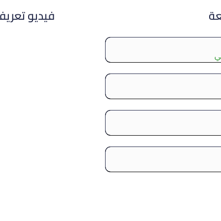
عة
فيديو تعري
بي