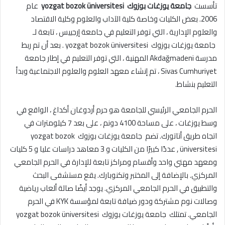
تأسست
جامعة يوزغات بوزوك
yozgat bozok üniversitesi
عام
2006. بعض الكليات وخاصة كلية الآداب والعلوم وكلية الاقتصاد
والعلوم الإدارية ، التي توفر التعليم في جامعة إرجييس ، تابعة لـ
جامعة يوزغات بوزوك
yozgat bozok üniversitesi
. بعد أن تم ربط
مدرسة Akdağmadeni المهنية ، التي توفر التعليم في إطار جامعة
Sivas Cumhuriyet ، تم إنشاء معهد العلوم والعلوم الاجتماعية وبدأ
التعليم بنشاط.
الحرم الجامعي الرئيسي للجامعة هو حرم أردوغان أكداغ ، الواقع في
وسط يوزغات ، على مساحة 4100 دونم ، على بعد 7 كيلومترات في
اتجاه طريق أتاتورك. تضم جامعة يوزغات بوزوك
yozgat bozok
üniversitesi ,
عددًا كبيرًا من الكليات و 3 معاهد دراسات عليا و 5 كليات
ومعهد مهني واحد وأقسام ومراكز تابعة للإدارة في الحرم الجامعي
المركزي. بالإضافة إلى المختبر وتكنوبارك. يقع مستشفى البحث
والتطبيق في الحرم الجامعي المركزي. يوجد أيضًا صالة ألعاب رياضية
وصالات نوم مشتركة ودور ضيافة تابعة لمؤسسة KYK في الحرم
الجامعي. تمتلك جامعة يوزغات بوزوك
yozgat bozok üniversitesi