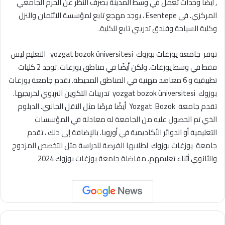
,
أيضًا وحدات تعمل في وسط المدينة بصرف النظر عن الحرم الجامعي
المركزي. في Esentepe ، يوجد مهجع تابع لمؤسسة الائتمان والنزل
وكلية السياحة وفندق تدريبي تابع للكلية.
توفر جامعة يوزغات بوزوك
yozgat bozok üniversitesi
التعليم ليس
فقط في وسط يوزغات. ولكن أيضًا في مناطق يوزغات. توجد 2 كليات
تطبيقية و 6 معاهد مهنية في المناطق المحيطة. تقدم جامعة يوزغات
بوزوك
yozgat bozok üniversitesi
تدريبات التكوين التربوي لخريجيها.
تقدم جامعة Yozgat Bozok أيضًا فرصًا مثل النقل الجانبي. الدبلوم
الذي تم الحصول عليه من الجامعة له معادلة في المؤسسات
التعليمية أو الدوائر الأكاديمية في أوروبا. بالإضافة إلى ذلك ، تقدم
جامعة يوزغات بوزوك لطلابها الفرصة للدراسة مثل التخصص المزدوج
والثانوي أثناء تعليمهم. مفاضلة جامعة يوزغات بوزوك 2024