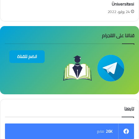
Üniversitesi
24 يوليو، 2022
قناتنا على التلجرام
انضم للقناة
تابعنا
26K
متابع