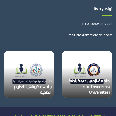
تواصل معنا
Tel :
00905069477774
Email:
info@bizimlebasvur.com
جامعة
جامعة
ازمير
كوتاهيا
الديمقراطية
للعلوم
–
الصحية
İzmir
منذ أسبوعين
جامعة ازمير الديمقراطية –
Demokrasi
منذ أسبوعين
İzmir Demokrasi
جامعة كوتاهيا للعلوم
Üniversitesi
Üniversitesi
الصحية
© حقوق النشر 2026، جميع الحقوق محفوظة | فريق التسجيل على