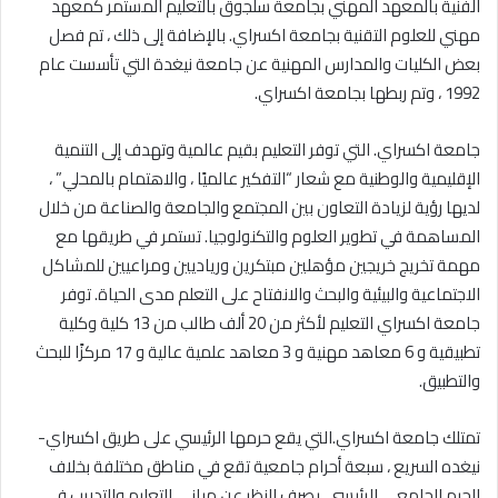
الفنية بالمعهد المهني بجامعة سلجوق بالتعليم المستمر كمعهد
مهني للعلوم التقنية بجامعة اكسراي. بالإضافة إلى ذلك ، تم فصل
بعض الكليات والمدارس المهنية عن جامعة نيغدة التي تأسست عام
1992 ، وتم ربطها بجامعة اكسراي.
جامعة اكسراي. التي توفر التعليم بقيم عالمية وتهدف إلى التنمية
الإقليمية والوطنية مع شعار “التفكير عالميًا ، والاهتمام بالمحلي” ،
لديها رؤية لزيادة التعاون بين المجتمع والجامعة والصناعة من خلال
المساهمة في تطوير العلوم والتكنولوجيا. تستمر في طريقها مع
مهمة تخريج خريجين مؤهلين مبتكرين ورياديين ومراعيين للمشاكل
الاجتماعية والبيئية والبحث والانفتاح على التعلم مدى الحياة. توفر
جامعة اكسراي التعليم لأكثر من 20 ألف طالب من 13 كلية وكلية
تطبيقية و 6 معاهد مهنية و 3 معاهد علمية عالية و 17 مركزًا للبحث
والتطبيق.
تمتلك جامعة اكسراي.التي يقع حرمها الرئيسي على طريق اكسراي-
نيغده السريع ، سبعة أحرام جامعية تقع في مناطق مختلفة بخلاف
الحرم الجامعي الرئيسي. بصرف النظر عن مباني التعليم والتدريب في