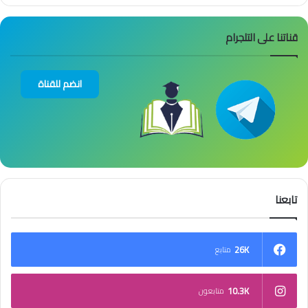
قناتنا على التلجرام
انضم للقناة
تابعنا
26K
متابع
10.3K
متابعون