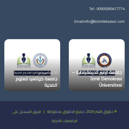
Tel :
00905069477774
Email:
info@bizimlebasvur.com
جامعة
جامعة
ازمير
كوتاهيا
الديمقراطية
للعلوم
–
الصحية
İzmir
منذ أسبوعين
جامعة ازمير الديمقراطية –
Demokrasi
منذ أسبوعين
İzmir Demokrasi
جامعة كوتاهيا للعلوم
Üniversitesi
Üniversitesi
الصحية
© حقوق النشر 2026، جميع الحقوق محفوظة | فريق التسجيل على
الجامعات التركية